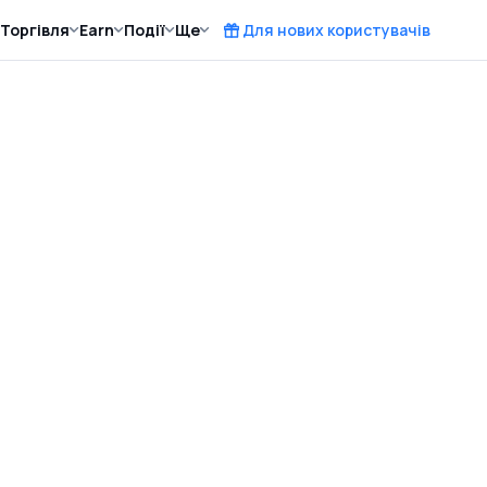
Торгівля
Earn
Події
Ще
Для нових користувачів