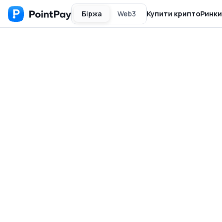
Біржа
Web3
Купити крипто
Ринки