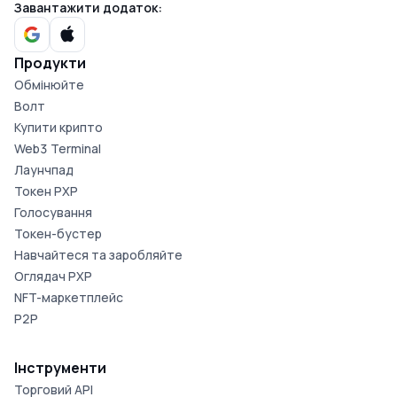
Завантажити додаток:
Продукти
Обмінюйте
Волт
Купити крипто
Web3 Terminal
Лаунчпад
Токен PXP
Голосування
Токен-бустер
Навчайтеся та заробляйте
Оглядач PXP
NFT-маркетплейс
P2P
Інструменти
Торговий API