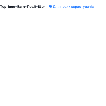
Торгівля
Earn
Події
Ще
Для нових користувачів