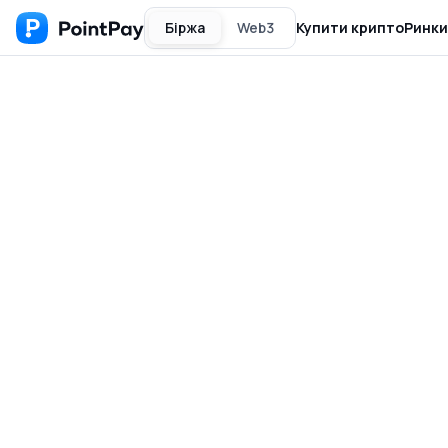
Біржа
Web3
Купити крипто
Ринки