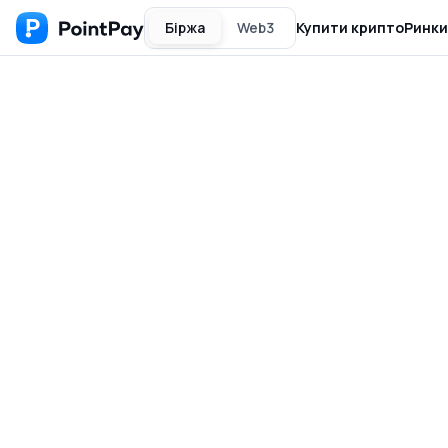
Біржа
Web3
Купити крипто
Ринки