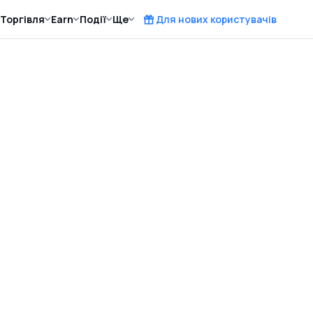
Торгівля
Earn
Події
Ще
Для нових користувачів