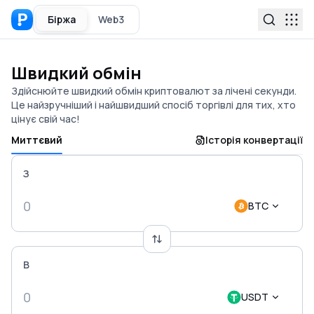
Біржа
Web3
Швидкий обмін
Здійснюйте швидкий обмін криптовалют за лічені секунди.
Це найзручніший і найшвидший спосіб торгівлі для тих, хто
цінує свій час!
Миттєвий
Історія конвертації
З
BTC
В
USDT