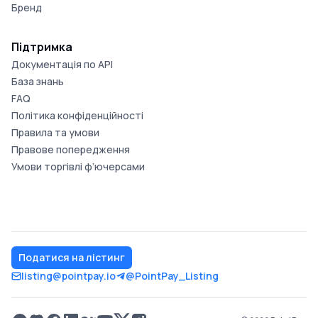
Бренд
Підтримка
Документація по API
База знань
FAQ
Політика конфіденційності
Правила та умови
Правове попередження
Умови торгівлі ф’ючерсами
Податися на лістинг
listing@pointpay.io
@PointPay_Listing