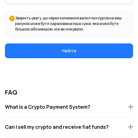
Зверніть увагу, що через коливання валютних курсів на ваш
рахунок може бути зарахована інша сума, яка може бути
більшою або меншою, ніж ви очікували.
Увійти
FAQ
What is a Crypto Payment System?
Can I sell my crypto and receive fiat funds?