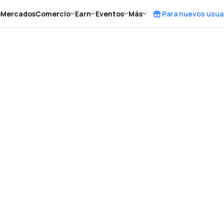
o
Mercados
Comercio
Earn
Eventos
Más
Para nuevos usua