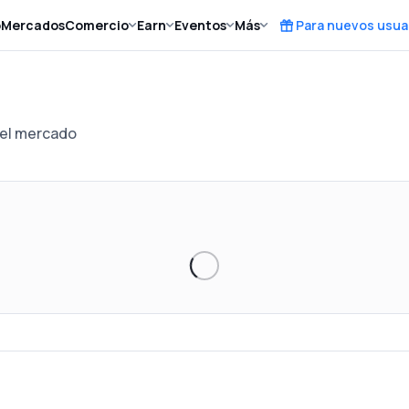
o
Mercados
Comercio
Earn
Eventos
Más
Para nuevos usua
del mercado