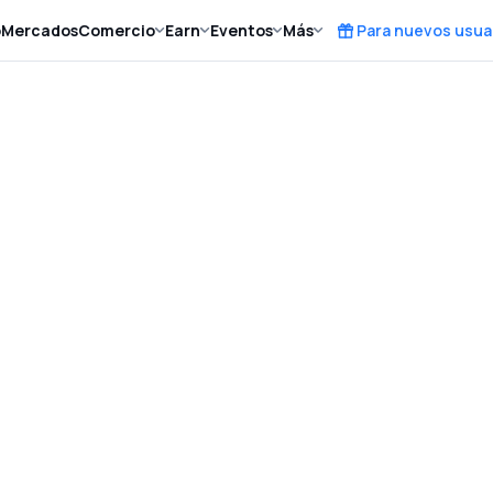
o
Mercados
Comercio
Earn
Eventos
Más
Para nuevos usua