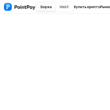
Биржа
Web3
Купить крипто
Рынк