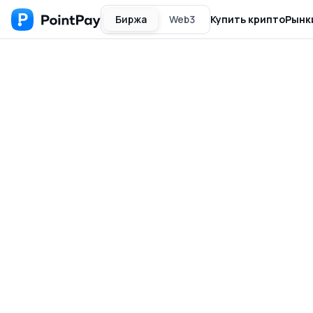
Биржа
Web3
Купить крипто
Рынк