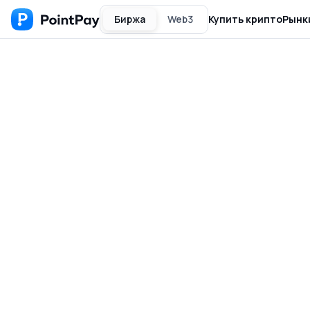
Биржа
Web3
Купить крипто
Рынк