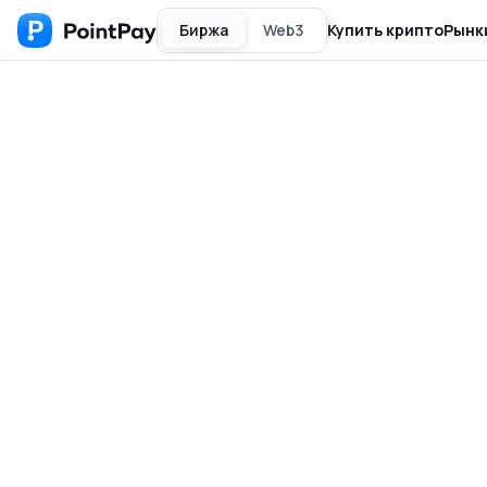
Биржа
Web3
Купить крипто
Рынк