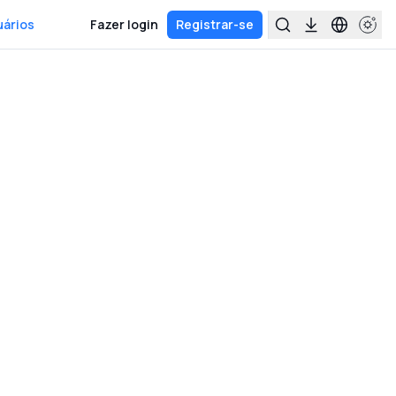
uários
Fazer login
Registrar-se