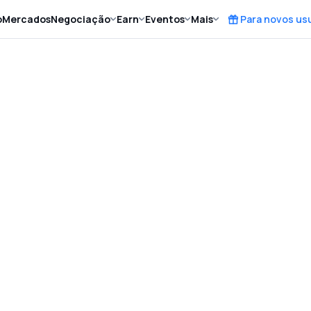
o
Mercados
Negociação
Earn
Eventos
Mais
Para novos us