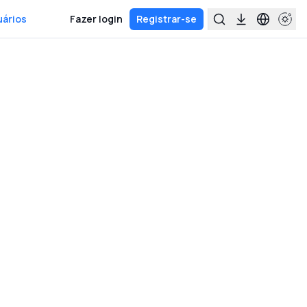
uários
Fazer login
Registrar-se