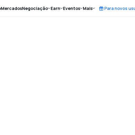
o
Mercados
Negociação
Earn
Eventos
Mais
Para novos us