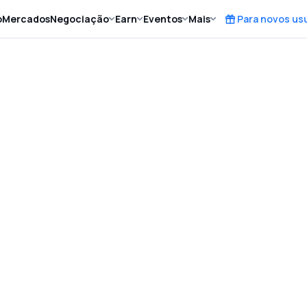
o
Mercados
Negociação
Earn
Eventos
Mais
Para novos us