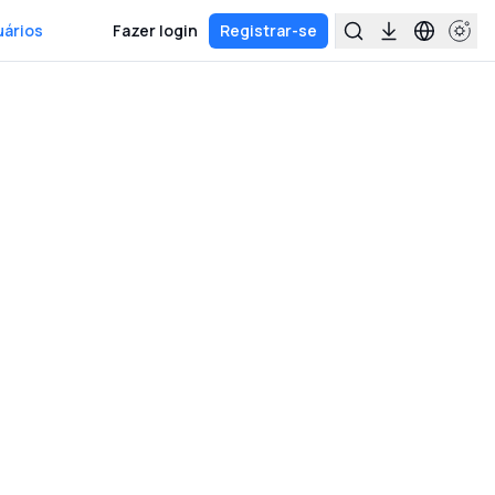
uários
Fazer login
Registrar-se