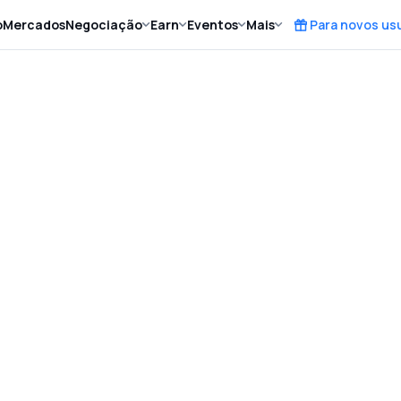
o
Mercados
Negociação
Earn
Eventos
Mais
Para novos us