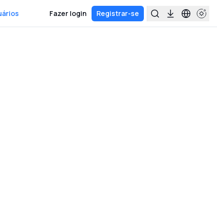
uários
Fazer login
Registrar-se