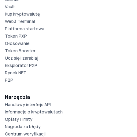
Vault
Kup kryptowalutę
Web3 Terminal
Platforma startowa
Token PXP
Głosowanie
Token Booster
Ucz się i zarabiaj
Eksplorator PXP
Rynek NFT
P2P
Narzędzia
Handlowy interfejs API
Informacje o kryptowalutach
Opłaty i limity
Nagroda za błędy
Centrum weryfikacji