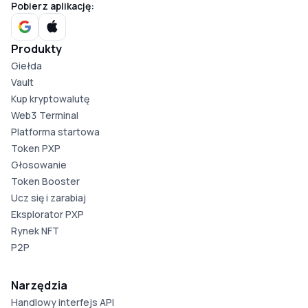
Pobierz aplikację:
Produkty
Giełda
Vault
Kup kryptowalutę
Web3 Terminal
Platforma startowa
Token PXP
Głosowanie
Token Booster
Ucz się i zarabiaj
Eksplorator PXP
Rynek NFT
P2P
Narzędzia
Handlowy interfejs API