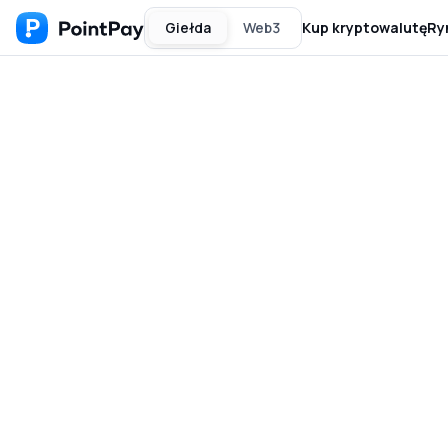
Giełda
Web3
Kup kryptowalutę
Ry