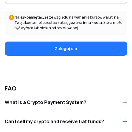
Należy pamiętać, że ze względu na wahania kursów walut, na
Twoje konto może zostać zaksięgowana inna kwota, która może
być wyższa lub niższa od oczekiwanej.
Zaloguj sie
FAQ
What is a Crypto Payment System?
Can I sell my crypto and receive fiat funds?