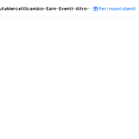
uta
Mercati
Scambio
Earn
Eventi
Altro
Per i nuovi utenti