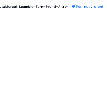
uta
Mercati
Scambio
Earn
Eventi
Altro
Per i nuovi utenti