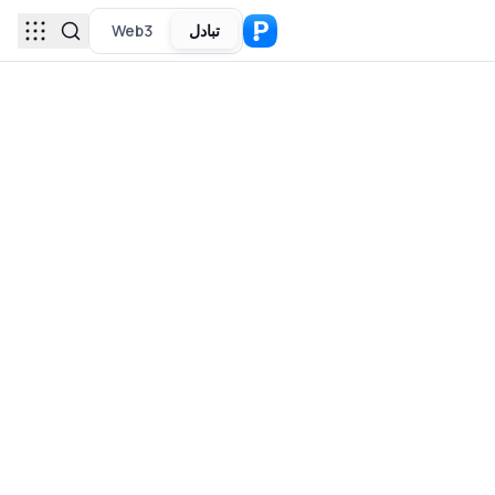
تبادل
Web3