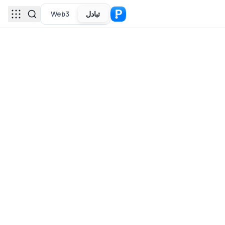
تبادل
Web3