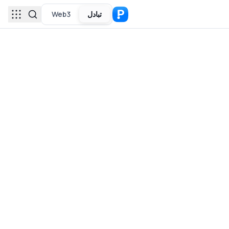
تبادل
Web3