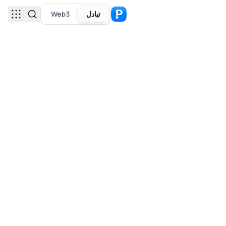
تبادل
Web3