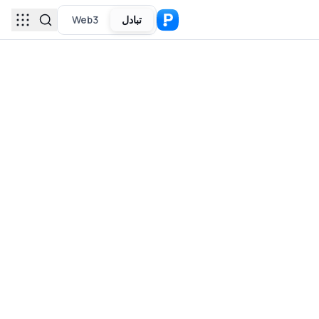
تبادل
Web3