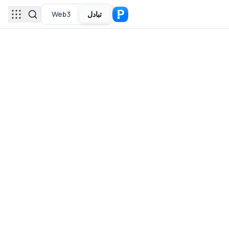
تبادل
Web3