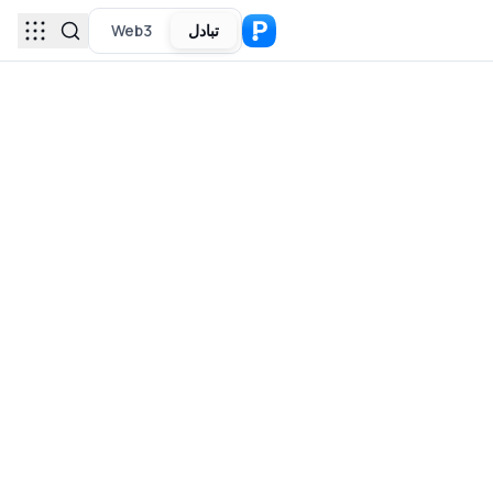
تبادل
Web3