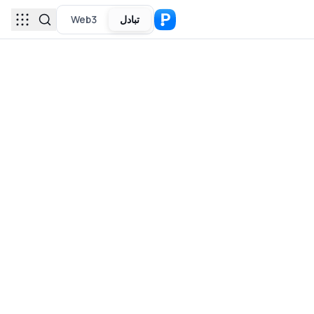
تبادل
Web3