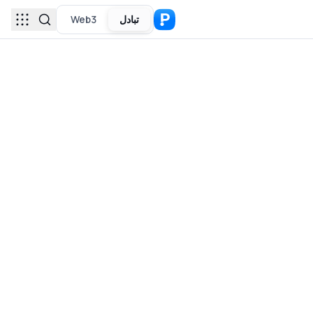
تبادل
Web3