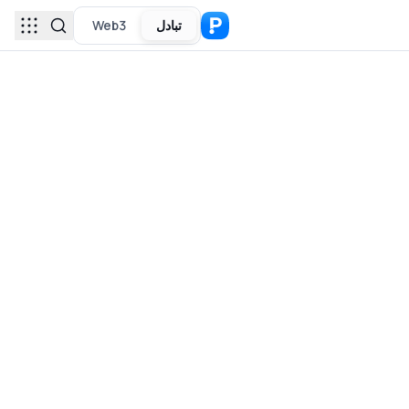
تبادل
Web3