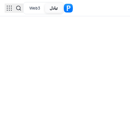
تبادل
Web3