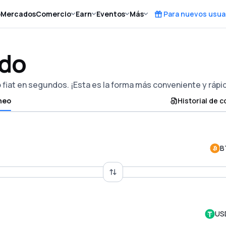
o
Mercados
Comercio
Earn
Eventos
Más
Para nuevos usua
ido
fiat en segundos. ¡Esta es la forma más conveniente y rápi
neo
Historial de 
B
US