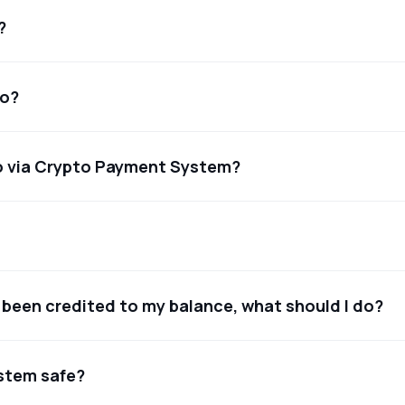
?
to?
pto via Crypto Payment System?
 been credited to my balance, what should I do?
ystem safe?