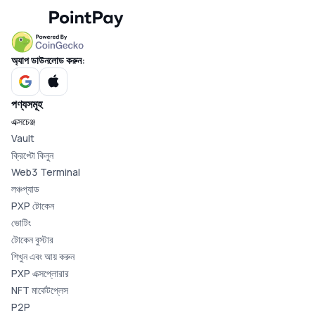
অ্যাপ ডাউনলোড করুন:
পণ্যসমূহ
এক্সচেঞ্জ
Vault
ক্রিপ্টো কিনুন
Web3 Terminal
লঞ্চপ্যাড
PXP টোকেন
ভোটিং
টোকেন বুস্টার
শিখুন এবং আয় করুন
PXP এক্সপ্লোরার
NFT মার্কেটপ্লেস
P2P