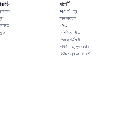
্রতিষ্ঠান
সাপোর্ট
রোডম্যাপ
API নথিপত্র
্লগ
জ্ঞানভিত্তিক
পরিচিতি
FAQ
্র্যান্ড
গোপনীয়তা নীতি
নিয়ম ও শর্তাবলী
আইনী দায়মুক্তির ঘোষণা
ফিউচার ট্রেডিং শর্তাবলী