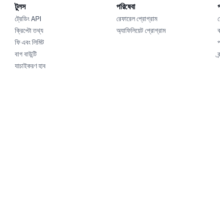
টুলস
পরিষেবা
প
ট্রেডিং API
রেফারেল প্রোগ্রাম
ক্রিপ্টো তথ্য
অ্যাফিলিয়েট প্রোগ্রাম
ব
ফি এবং লিমিট
বাগ বাউন্টি
ব
যাচাইকরণ হাব