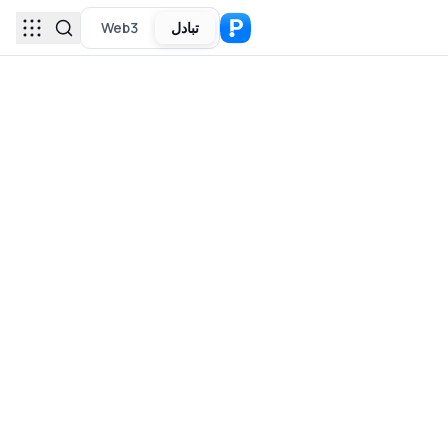
تبادل
Web3