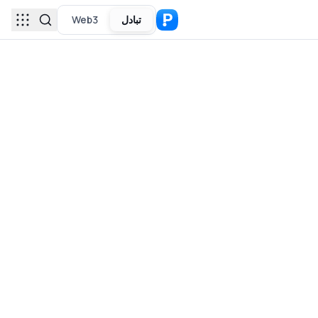
تبادل
Web3