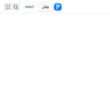
تبادل
Web3