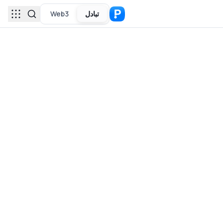
تبادل
Web3