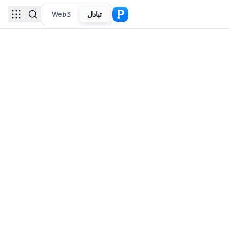
تبادل
Web3