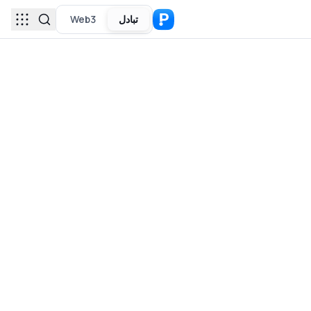
تبادل
Web3