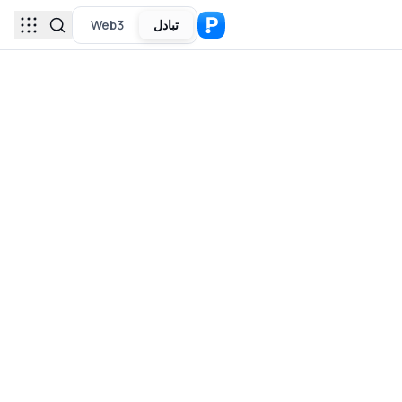
تبادل
Web3