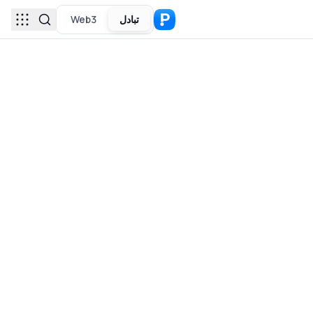
تبادل
Web3