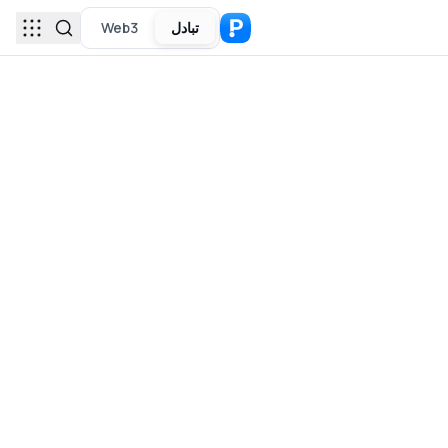
تبادل
Web3