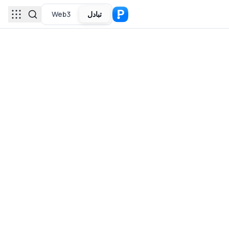
تبادل
Web3