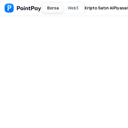
Borsa
Web3
Kripto Satın Al
Piyasal