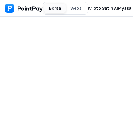
Borsa
Web3
Kripto Satın Al
Piyasal