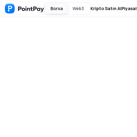
Borsa
Web3
Kripto Satın Al
Piyasal