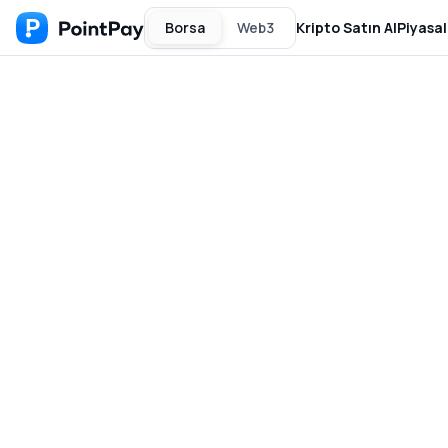
Borsa
Web3
Kripto Satın Al
Piyasal